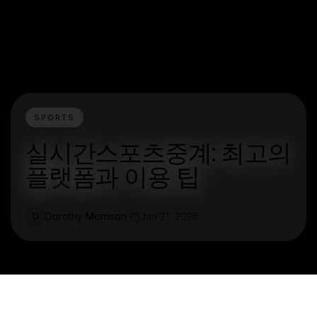
SPORTS
실시간스포츠중계: 최고의
플랫폼과 이용 팁
Dorothy Morrison
Jan 21, 2026
D