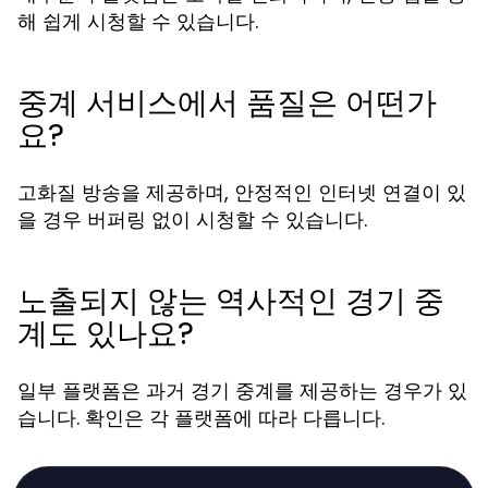
해 쉽게 시청할 수 있습니다.
중계 서비스에서 품질은 어떤가
요?
고화질 방송을 제공하며, 안정적인 인터넷 연결이 있
을 경우 버퍼링 없이 시청할 수 있습니다.
노출되지 않는 역사적인 경기 중
계도 있나요?
일부 플랫폼은 과거 경기 중계를 제공하는 경우가 있
습니다. 확인은 각 플랫폼에 따라 다릅니다.