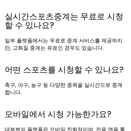
실시간스포츠중계는 무료로 시청
할 수 있나요?
일부 플랫폼에서는 무료로 중계 서비스를 제공하지
만, 고화질 중계는 유료인 경우도 있습니다.
어떤 스포츠를 시청할 수 있나요?
축구, 야구, 농구 등 다양한 종목을 실시간으로 중계
합니다.
모바일에서 시청 가능한가요?
대부분의 플랫폼은 모바일 친화적이며, 전용 앱을 통