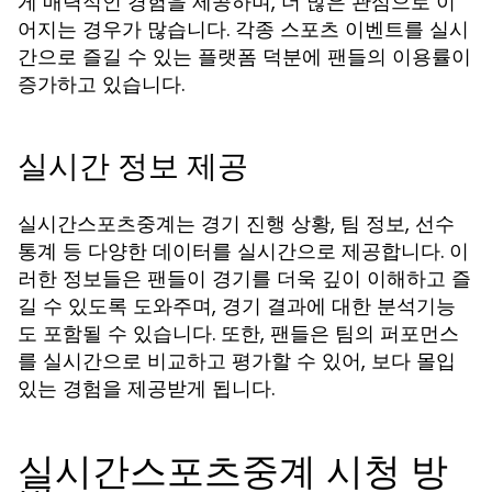
게 매력적인 경험을 제공하며, 더 많은 관심으로 이
어지는 경우가 많습니다. 각종 스포츠 이벤트를 실시
간으로 즐길 수 있는 플랫폼 덕분에 팬들의 이용률이
증가하고 있습니다.
실시간 정보 제공
실시간스포츠중계는 경기 진행 상황, 팀 정보, 선수
통계 등 다양한 데이터를 실시간으로 제공합니다. 이
러한 정보들은 팬들이 경기를 더욱 깊이 이해하고 즐
길 수 있도록 도와주며, 경기 결과에 대한 분석기능
도 포함될 수 있습니다. 또한, 팬들은 팀의 퍼포먼스
를 실시간으로 비교하고 평가할 수 있어, 보다 몰입
있는 경험을 제공받게 됩니다.
실시간스포츠중계 시청 방