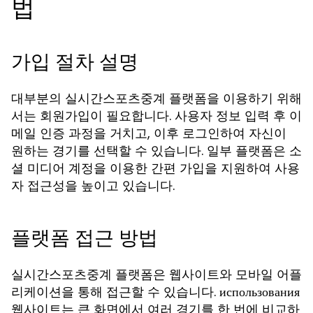
법
가입 절차 설명
대부분의 실시간스포츠중계 플랫폼을 이용하기 위해
서는 회원가입이 필요합니다. 사용자 정보 입력 후 이
메일 인증 과정을 거치고, 이후 로그인하여 자신이
원하는 경기를 선택할 수 있습니다. 일부 플랫폼은 소
셜 미디어 계정을 이용한 간편 가입을 지원하여 사용
자 접근성을 높이고 있습니다.
플랫폼 접근 방법
실시간스포츠중계 플랫폼은 웹사이트와 모바일 어플
리케이션을 통해 접근할 수 있습니다. использования
웹사이트는 큰 화면에서 여러 경기를 한 번에 비교하