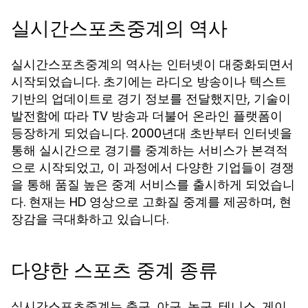
실시간스포츠중계의 역사
실시간스포츠중계의 역사는 인터넷이 대중화되면서
시작되었습니다. 초기에는 라디오 방송이나 텍스트
기반의 업데이트로 경기 정보를 전달했지만, 기술이
발전함에 따라 TV 방송과 더불어 온라인 플랫폼이
등장하게 되었습니다. 2000년대 초반부터 인터넷을
통해 실시간으로 경기를 중계하는 서비스가 본격적
으로 시작되었고, 이 과정에서 다양한 기업들이 경쟁
을 통해 품질 높은 중계 서비스를 출시하게 되었습니
다. 현재는 HD 영상으로 고화질 중계를 제공하며, 현
장감을 극대화하고 있습니다.
다양한 스포츠 중계 종류
실시간스포츠중계는 축구, 야구, 농구, 테니스, 게이