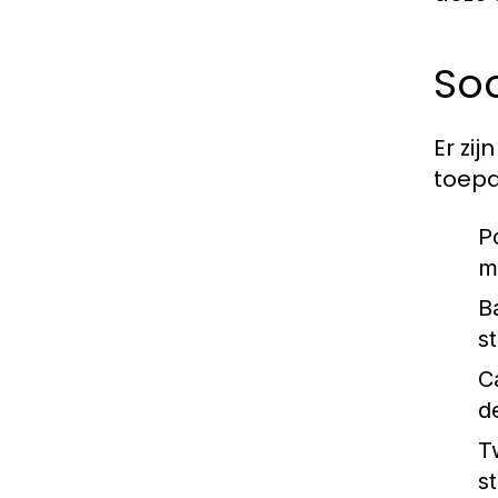
So
Er zi
toepa
P
m
Ba
s
C
d
Tw
s