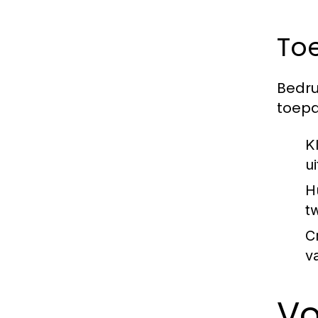
To
Bedru
toepa
K
ui
H
t
C
v
Vo