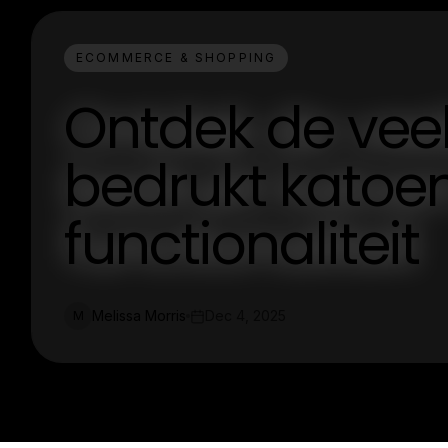
ECOMMERCE & SHOPPING
Ontdek de veel
bedrukt katoen:
functionaliteit
Melissa Morris
Dec 4, 2025
M