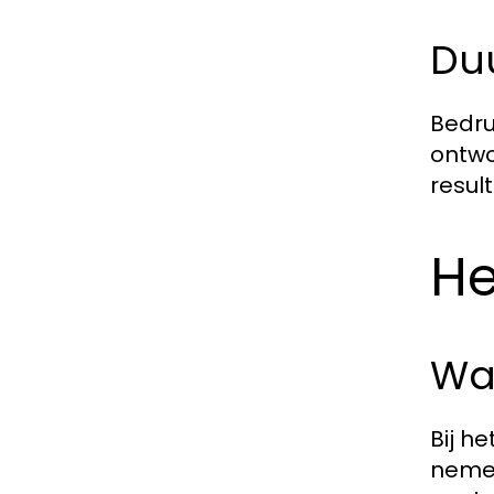
Du
Bedru
ontwo
resul
He
Waa
Bij h
nemen