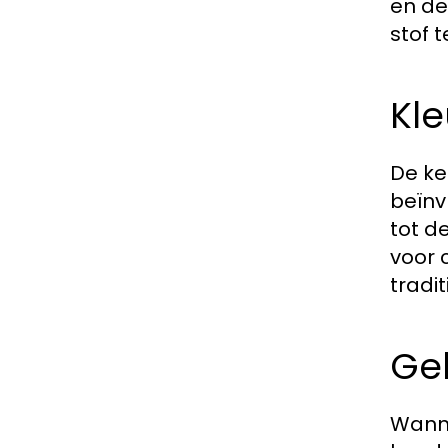
en de
stof 
Kle
De ke
beïnv
tot d
voor 
tradit
Geb
Wanne