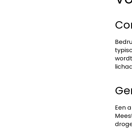
Co
Bedru
typisc
wordt
licha
Ge
Een a
Meest
droge