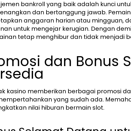
emen bankroll yang baik adalah kunci un
enangkan dan bertanggung jawab. Pemain
apkan anggaran harian atau mingguan, da
inan untuk mengejar kerugian. Dengan dem
inan tetap menghibur dan tidak menjadi be
omosi dan Bonus S
rsedia
k kasino memberikan berbagai promosi da
empertahankan yang sudah ada. Memahami
gkatkan nilai hiburan bermain slot.