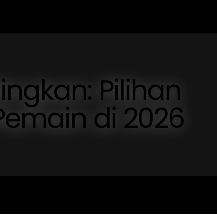
ingkan: Pilihan
Pemain di 2026