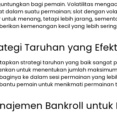
ntungkan bagi pemain. Volatilitas mengac
bat dalam suatu permainan; slot dengan vol
 untuk menang, tetapi lebih jarang, sementa
rikan kemenangan kecil yang lebih sering
ategi Taruhan yang Efekt
apkan strategi taruhan yang baik sangat p
ankan untuk menentukan jumlah maksimum
ginya ke dalam sesi permainan yang lebih 
ntu pemain untuk menikmati permainan ta
najemen Bankroll untuk 