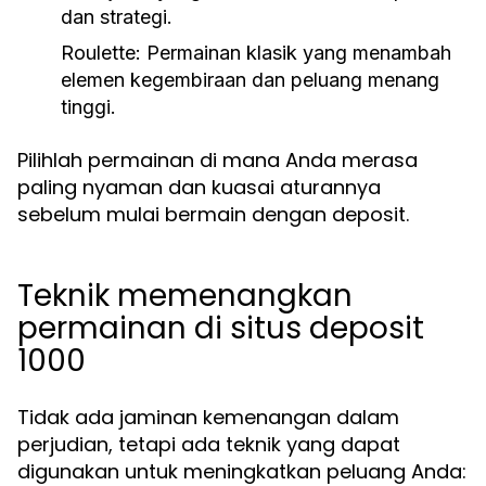
dan strategi.
Roulette:
Permainan klasik yang menambah
elemen kegembiraan dan peluang menang
tinggi.
Pilihlah permainan di mana Anda merasa
paling nyaman dan kuasai aturannya
sebelum mulai bermain dengan deposit.
Teknik memenangkan
permainan di situs deposit
1000
Tidak ada jaminan kemenangan dalam
perjudian, tetapi ada teknik yang dapat
digunakan untuk meningkatkan peluang Anda: