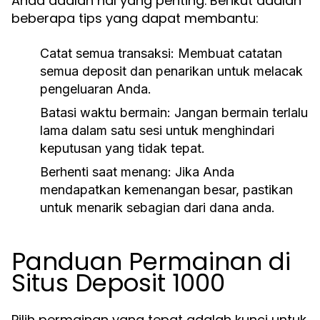
Anda adalah hal yang penting. Berikut adalah
beberapa tips yang dapat membantu:
Catat semua transaksi:
Membuat catatan
semua deposit dan penarikan untuk melacak
pengeluaran Anda.
Batasi waktu bermain:
Jangan bermain terlalu
lama dalam satu sesi untuk menghindari
keputusan yang tidak tepat.
Berhenti saat menang:
Jika Anda
mendapatkan kemenangan besar, pastikan
untuk menarik sebagian dari dana anda.
Panduan Permainan di
Situs Deposit 1000
Pilih permainan yang tepat adalah kunci untuk