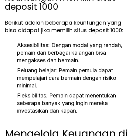
deposit 1000
Berikut adalah beberapa keuntungan yang
bisa didapat jika memilih situs deposit 1000:
Aksesibilitas:
Dengan modal yang rendah,
pemain dari berbagai kalangan bisa
mengakses dan bermain.
Peluang belajar:
Pemain pemula dapat
mempelajari cara bermain dengan risiko
minimal.
Fleksibilitas:
Pemain dapat menentukan
seberapa banyak yang ingin mereka
investasikan dan kapan.
Mengelola Keuangan di