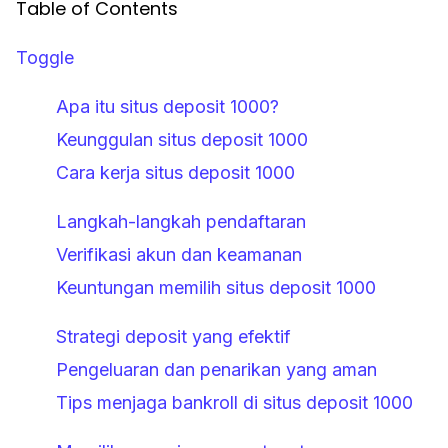
Table of Contents
Toggle
Apa itu situs deposit 1000?
Keunggulan situs deposit 1000
Cara kerja situs deposit 1000
Langkah-langkah pendaftaran
Verifikasi akun dan keamanan
Keuntungan memilih situs deposit 1000
Strategi deposit yang efektif
Pengeluaran dan penarikan yang aman
Tips menjaga bankroll di situs deposit 1000