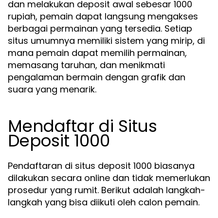
dan melakukan deposit awal sebesar 1000
rupiah, pemain dapat langsung mengakses
berbagai permainan yang tersedia. Setiap
situs umumnya memiliki sistem yang mirip, di
mana pemain dapat memilih permainan,
memasang taruhan, dan menikmati
pengalaman bermain dengan grafik dan
suara yang menarik.
Mendaftar di Situs
Deposit 1000
Pendaftaran di situs deposit 1000 biasanya
dilakukan secara online dan tidak memerlukan
prosedur yang rumit. Berikut adalah langkah-
langkah yang bisa diikuti oleh calon pemain.