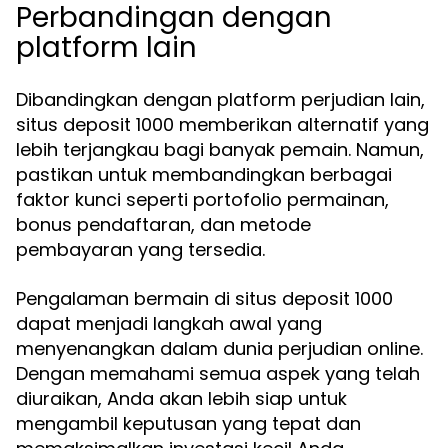
Perbandingan dengan
platform lain
Dibandingkan dengan platform perjudian lain,
situs deposit 1000 memberikan alternatif yang
lebih terjangkau bagi banyak pemain. Namun,
pastikan untuk membandingkan berbagai
faktor kunci seperti portofolio permainan,
bonus pendaftaran, dan metode
pembayaran yang tersedia.
Pengalaman bermain di situs deposit 1000
dapat menjadi langkah awal yang
menyenangkan dalam dunia perjudian online.
Dengan memahami semua aspek yang telah
diuraikan, Anda akan lebih siap untuk
mengambil keputusan yang tepat dan