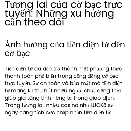
Tương lai của cờ bạc trực
tuyến: Những xu hướng
cần theo dõi
Ảnh hưởng của tiền điện tử đến
cờ bạc
Tiền điện tử đã dần trở thành một phương thức
thanh toán phổ biến trong cộng đồng cờ bạc
trực tuyến. Sự an toàn và bảo mật mà tiền điện
tử mang lại thu hút nhiều người chơi, đồng thời
giúp gia tăng tính riêng tư trong giao dịch.
Trong tương lai, nhiều casino như LUCK8 sẽ
ngày càng tích cực chấp nhận tiền điện tử.