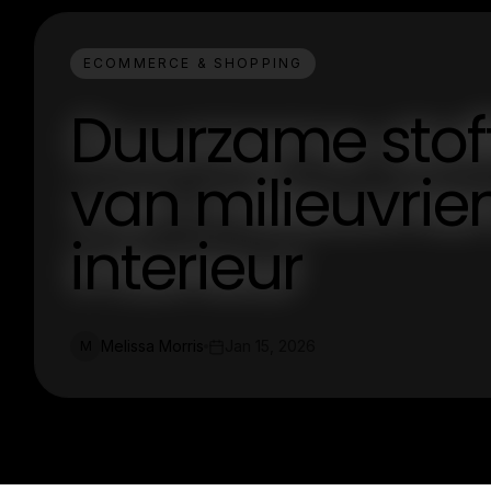
ECOMMERCE & SHOPPING
Duurzame stof
van milieuvrie
interieur
Melissa Morris
Jan 15, 2026
M