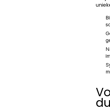
uniek
B
s
G
g
N
i
S
m
Vo
du