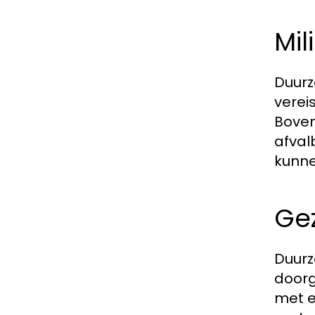
Mi
Duurz
verei
Boven
afval
kunne
Ge
Duurz
doorg
met e