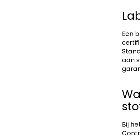
Lab
Een b
certi
Stand
aan s
garan
Wa
sto
Bij h
Contr