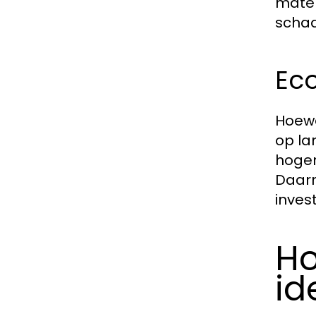
mater
schad
Ec
Hoewe
op la
hoger
Daarn
inves
Ho
id