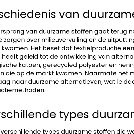
schiedenis van duurzame
rsprong van duurzame stoffen gaat terug naar
e zorgen over milieuvervuiling en de uitputti
 kwamen. Het besef dat textielproductie een
u heeft geleid tot de ontwikkeling van alterna
gische katoen, gerecycled polyester en henn
en die op de markt kwamen. Naarmate het m
aag naar duurzame alternatieven, wat leidde 
uctiemethoden.
schillende types duurza
jn verschillende types duurzame stoffen die 