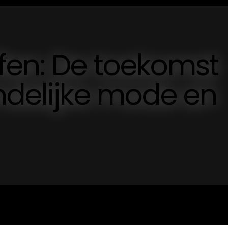
fen: De toekomst
ndelijke mode en