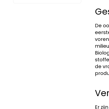
Ge
De oo
eerst
voren
milie
Biolo
stoff
de vr
prod
Ver
Er zi