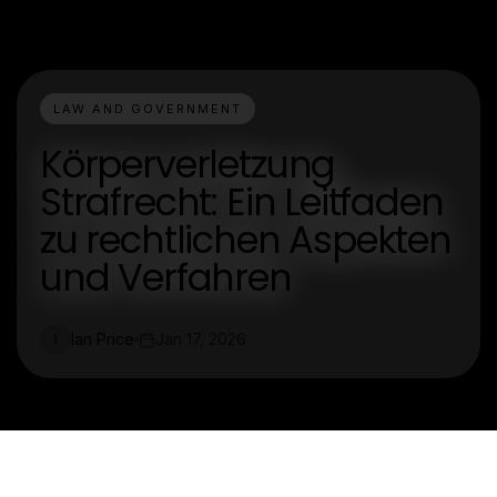
LAW AND GOVERNMENT
Körperverletzung
Strafrecht: Ein Leitfaden
zu rechtlichen Aspekten
und Verfahren
Ian Price
Jan 17, 2026
I