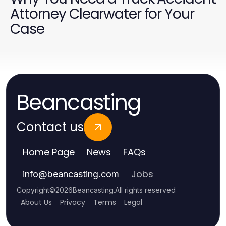
Attorney Clearwater for Your
Case
Beancasting
Contact us
Home Page
News
FAQs
Jobs
info
@
beancasting.com
Copyright
©
2026
Beancasting
.
All rights reserved
About Us
Privacy
Terms
Legal