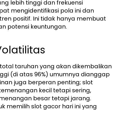
ng lebih tinggi dan frekuensi
at mengidentifikasi pola ini dan
ren positif. Ini tidak hanya membuat
an potensi keuntungan.
olatilitas
i total taruhan yang akan dikembalikan
inggi (di atas 96%) umumnya dianggap
ainan juga berperan penting; slot
emenangan kecil tetapi sering,
emenangan besar tetapi jarang.
 memilih slot gacor hari ini yang