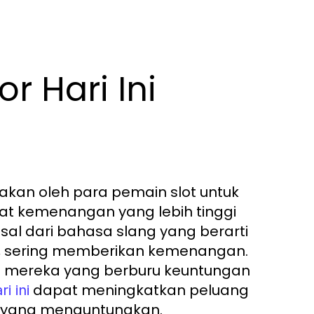
r Hari Ini
unakan oleh para pemain slot untuk
kat kemenangan yang lebih tinggi
asal dari bahasa slang yang berarti
an, sering memberikan kemenangan.
ma mereka yang berburu keuntungan
dapat meningkatkan peluang
i ini
 yang menguntungkan.