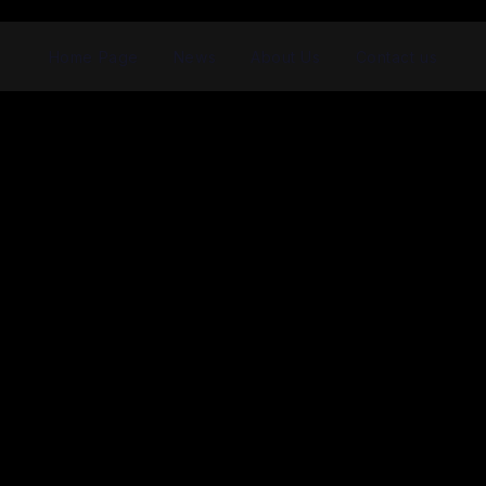
Home Page
News
About Us
Contact us