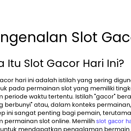
ngenalan Slot Gaco
 Itu Slot Gacor Hari Ini?
gacor hari ini adalah istilah yang sering dig
uk pada permainan slot yang memiliki ting
 periode waktu tertentu. Istilah "gacor" ber
ng berbunyi" atau, dalam konteks permain
p ini sangat penting bagi pemain, teruta
 permainan slot online. Memilih
slot gacor har
 untuk mendapatkan pengalaman bermain