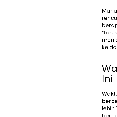
Manaj
renca
berap
“teru
menja
ke da
Wa
Ini
Waktu
berpe
lebih
berbe