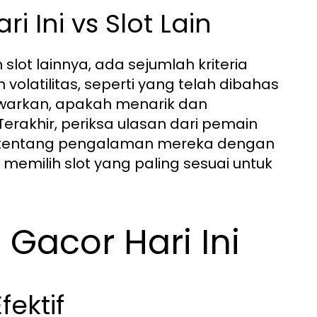
 Ini vs Slot Lain
lot lainnya, ada sejumlah kriteria
 volatilitas, seperti yang telah dibahas
tawarkan, apakah menarik dan
akhir, periksa ulasan dari pemain
 tentang pengalaman mereka dengan
 memilih slot yang paling sesuai untuk
 Gacor Hari Ini
ektif