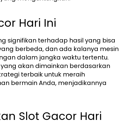
or Hari Ini
g signifikan terhadap hasil yang bisa
a yang berbeda, dan ada kalanya mesin
gan dalam jangka waktu tertentu.
 yang akan dimainkan berdasarkan
rategi terbaik untuk meraih
man bermain Anda, menjadikannya
 Slot Gacor Hari