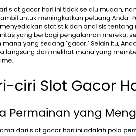
ri slot gacor hari ini tidak selalu mudah,
ambil untuk meningkatkan peluang Anda. P
menyediakan statistik dan analisis tentang
itas yang berbagi pengalaman mereka, s
 mana yang sedang "gacor." Selain itu, A
a langsung dan melihat mana yang membe
time.
ri-ciri Slot Gacor Ha
la Permainan yang Men
utama dari slot gacor hari ini adalah pola 