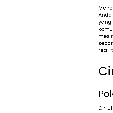
Menca
Anda 
yang 
komun
mesin
secar
real-
Ci
Po
Ciri 