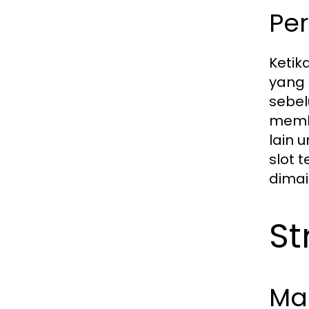
Per
Ketik
yang 
sebel
membe
lain
slot 
dimai
St
Man