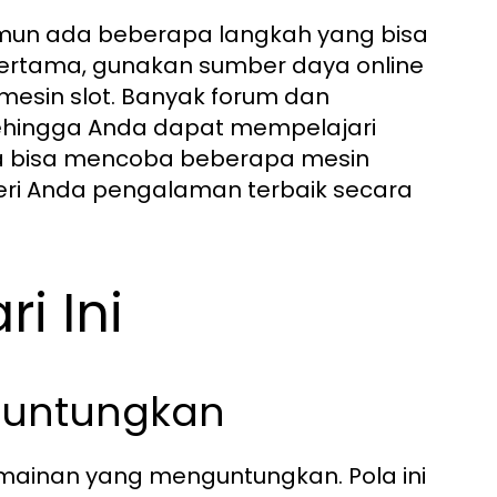
 namun ada beberapa langkah yang bisa
ertama, gunakan sumber daya online
 mesin slot. Banyak forum dan
ehingga Anda dapat mempelajari
nda bisa mencoba beberapa mesin
ri Anda pengalaman terbaik secara
ri Ini
guntungkan
permainan yang menguntungkan. Pola ini