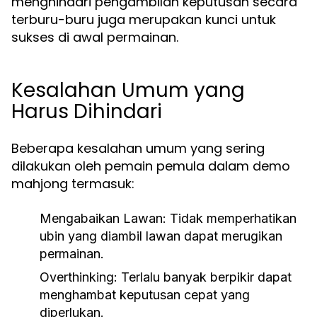
menghindari pengambilan keputusan secara
terburu-buru juga merupakan kunci untuk
sukses di awal permainan.
Kesalahan Umum yang
Harus Dihindari
Beberapa kesalahan umum yang sering
dilakukan oleh pemain pemula dalam demo
mahjong termasuk:
Mengabaikan Lawan:
Tidak memperhatikan
ubin yang diambil lawan dapat merugikan
permainan.
Overthinking:
Terlalu banyak berpikir dapat
menghambat keputusan cepat yang
diperlukan.