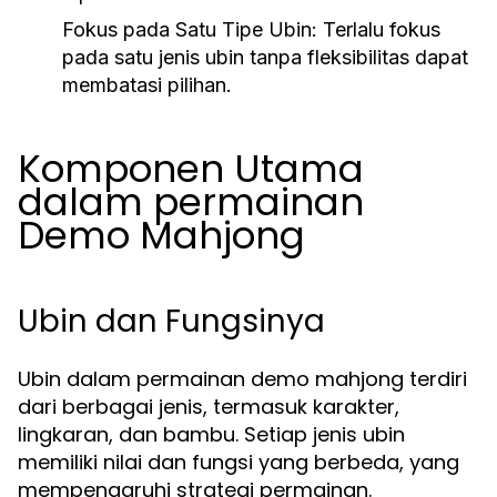
Fokus pada Satu Tipe Ubin:
Terlalu fokus
pada satu jenis ubin tanpa fleksibilitas dapat
membatasi pilihan.
Komponen Utama
dalam permainan
Demo Mahjong
Ubin dan Fungsinya
Ubin dalam permainan demo mahjong terdiri
dari berbagai jenis, termasuk karakter,
lingkaran, dan bambu. Setiap jenis ubin
memiliki nilai dan fungsi yang berbeda, yang
mempengaruhi strategi permainan.