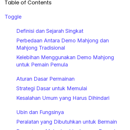
Table of Contents
Toggle
Definisi dan Sejarah Singkat
Perbedaan Antara Demo Mahjong dan
Mahjong Tradisional
Kelebihan Menggunakan Demo Mahjong
untuk Pemain Pemula
Aturan Dasar Permainan
Strategi Dasar untuk Memulai
Kesalahan Umum yang Harus Dihindari
Ubin dan Fungsinya
Peralatan yang Dibutuhkan untuk Bermain