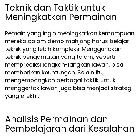
Teknik dan Taktik untuk
Meningkatkan Permainan
Pemain yang ingin meningkatkan kemampuan
mereka dalam demo mahjong harus belajar
teknik yang lebih kompleks. Menggunakan
teknik pengamatan yang tajam, seperti
memprediksi langkah-langkah lawan, bisa
memberikan keuntungan. Selain itu,
mengembangkan berbagai taktik untuk
menggertak lawan juga bisa menjadi strategi
yang efektif.
Analisis Permainan dan
Pembelajaran dari Kesalahan