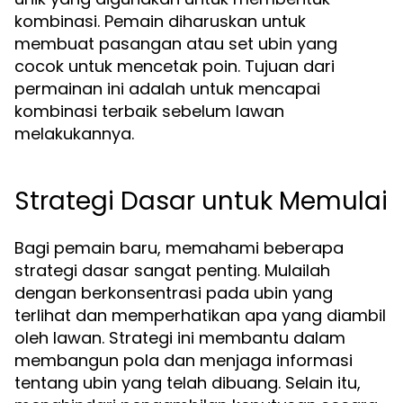
kombinasi. Pemain diharuskan untuk
membuat pasangan atau set ubin yang
cocok untuk mencetak poin. Tujuan dari
permainan ini adalah untuk mencapai
kombinasi terbaik sebelum lawan
melakukannya.
Strategi Dasar untuk Memulai
Bagi pemain baru, memahami beberapa
strategi dasar sangat penting. Mulailah
dengan berkonsentrasi pada ubin yang
terlihat dan memperhatikan apa yang diambil
oleh lawan. Strategi ini membantu dalam
membangun pola dan menjaga informasi
tentang ubin yang telah dibuang. Selain itu,