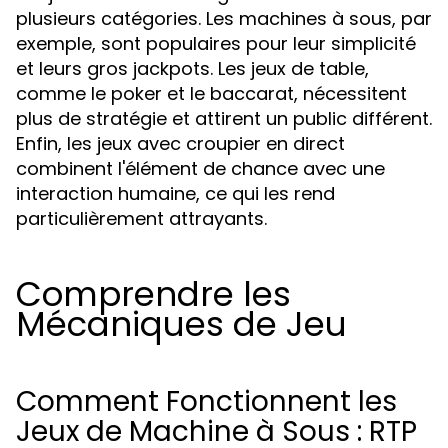
plusieurs catégories. Les machines à sous, par
exemple, sont populaires pour leur simplicité
et leurs gros jackpots. Les jeux de table,
comme le poker et le baccarat, nécessitent
plus de stratégie et attirent un public différent.
Enfin, les jeux avec croupier en direct
combinent l'élément de chance avec une
interaction humaine, ce qui les rend
particulièrement attrayants.
Comprendre les
Mécaniques de Jeu
Comment Fonctionnent les
Jeux de Machine à Sous : RTP