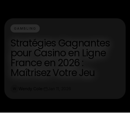
GAMBLING
Stratégies Gagnantes
pour Casino en Ligne
France en 2026 :
Maîtrisez Votre Jeu
Wendy Cole
Jan 11, 2026
W