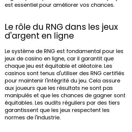
est essentiel pour améliorer vos chances.
Le rôle du RNG dans les jeux
d'argent en ligne
Le système de RNG est fondamental pour les
jeux de casino en ligne, car il garantit que
chaque jeu est équitable et aléatoire. Les
casinos sont tenus d'utiliser des RNG certifiés
pour maintenir l'intégrité du jeu. Cela assure
aux joueurs que les résultats ne sont pas
manipulés et que les chances de gagner sont
équitables. Les audits réguliers par des tiers
garantissent que les jeux respectent les
normes de l'industrie.