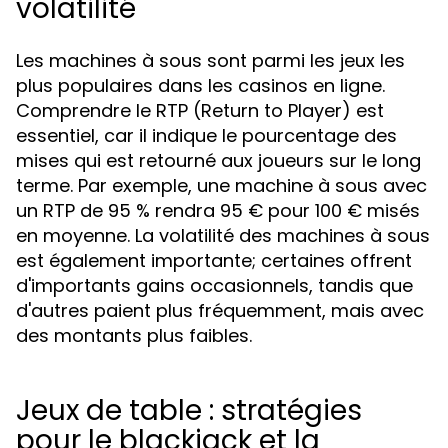
volatilité
Les machines à sous sont parmi les jeux les
plus populaires dans les casinos en ligne.
Comprendre le RTP (Return to Player) est
essentiel, car il indique le pourcentage des
mises qui est retourné aux joueurs sur le long
terme. Par exemple, une machine à sous avec
un RTP de 95 % rendra 95 € pour 100 € misés
en moyenne. La volatilité des machines à sous
est également importante; certaines offrent
d'importants gains occasionnels, tandis que
d'autres paient plus fréquemment, mais avec
des montants plus faibles.
Jeux de table : stratégies
pour le blackjack et la