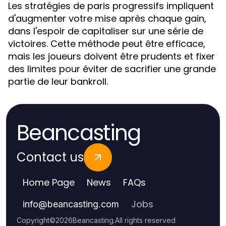
Les stratégies de paris progressifs impliquent
d'augmenter votre mise après chaque gain,
dans l'espoir de capitaliser sur une série de
victoires. Cette méthode peut être efficace,
mais les joueurs doivent être prudents et fixer
des limites pour éviter de sacrifier une grande
partie de leur bankroll.
Beancasting
Contact us
Home Page
News
FAQs
Jobs
info
@
beancasting.com
Copyright
©
2026
Beancasting
.
All rights reserved