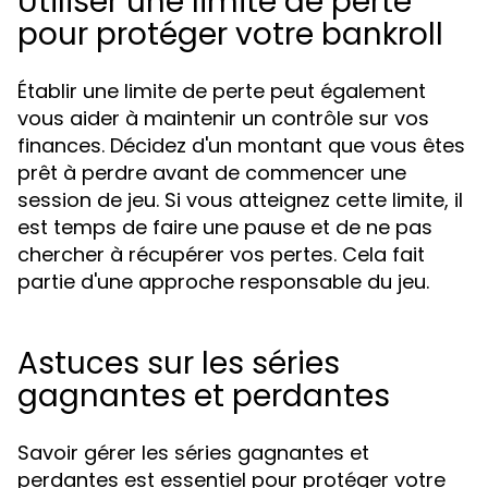
Utiliser une limite de perte
pour protéger votre bankroll
Établir une limite de perte peut également
vous aider à maintenir un contrôle sur vos
finances. Décidez d'un montant que vous êtes
prêt à perdre avant de commencer une
session de jeu. Si vous atteignez cette limite, il
est temps de faire une pause et de ne pas
chercher à récupérer vos pertes. Cela fait
partie d'une approche responsable du jeu.
Astuces sur les séries
gagnantes et perdantes
Savoir gérer les séries gagnantes et
perdantes est essentiel pour protéger votre