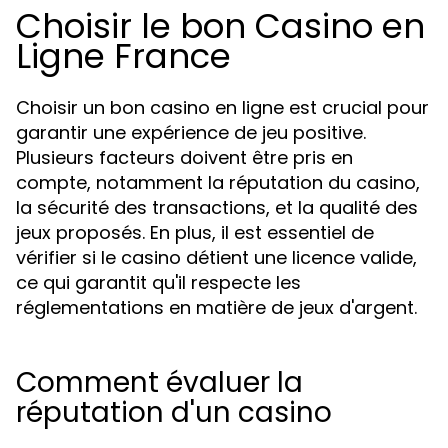
Choisir le bon Casino en
Ligne France
Choisir un bon casino en ligne est crucial pour
garantir une expérience de jeu positive.
Plusieurs facteurs doivent être pris en
compte, notamment la réputation du casino,
la sécurité des transactions, et la qualité des
jeux proposés. En plus, il est essentiel de
vérifier si le casino détient une licence valide,
ce qui garantit qu'il respecte les
réglementations en matière de jeux d'argent.
Comment évaluer la
réputation d'un casino