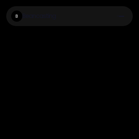
Beancasting
B